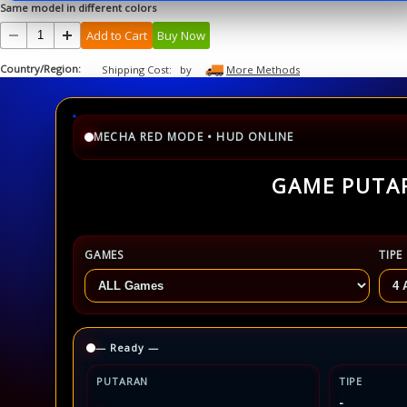
Same model in different colors
Add to Cart
Buy Now
Country/Region:
Shipping Cost:
by
More Methods
MECHA RED MODE • HUD ONLINE
GAME PUTA
GAMES
TIPE
— Ready —
PUTARAN
TIPE
-
-